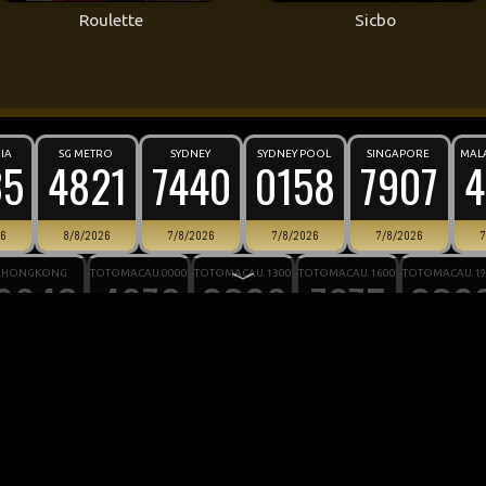
Roulette
Sicbo
IA
SG METRO
SYDNEY
SYDNEY POOL
SINGAPORE
MALA
35
4821
7440
0158
7907
4
26
8/8/2026
7/8/2026
7/8/2026
7/8/2026
7
HONGKONG
TOTOMACAU 0000
TOTOMACAU 1300
TOTOMACAU 1600
TOTOMACAU 1
9943
4072
6300
7875
630
7/8/2026
8/8/2026
7/8/2026
7/8/2026
7/8/2026