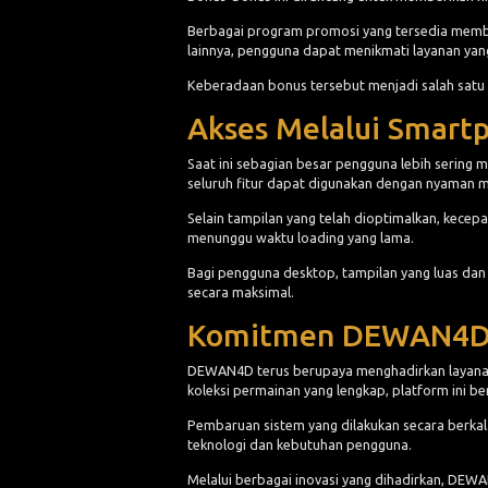
Berbagai program promosi yang tersedia memb
lainnya, pengguna dapat menikmati layanan yang
Keberadaan bonus tersebut menjadi salah sat
Akses Melalui Smart
Saat ini sebagian besar pengguna lebih sering
seluruh fitur dapat digunakan dengan nyaman 
Selain tampilan yang telah dioptimalkan, kecep
menunggu waktu loading yang lama.
Bagi pengguna desktop, tampilan yang luas dan
secara maksimal.
Komitmen DEWAN4D 
DEWAN4D terus berupaya menghadirkan layanan 
koleksi permainan yang lengkap, platform ini ber
Pembaruan sistem yang dilakukan secara berka
teknologi dan kebutuhan pengguna.
Melalui berbagai inovasi yang dihadirkan, DE