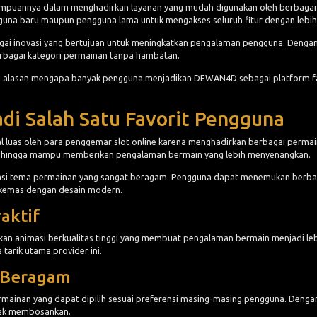
mpuannya dalam menghadirkan layanan yang mudah digunakan oleh berbagai 
a baru maupun pengguna lama untuk mengakses seluruh fitur dengan lebih
ai inovasi yang bertujuan untuk meningkatkan pengalaman pengguna. Dengan 
rbagai kategori permainan tanpa hambatan.
tu alasan mengapa banyak pengguna menjadikan DEWAN4D sebagai platform f
di Salah Satu Favorit Pengguna
 luas oleh para penggemar slot online karena menghadirkan berbagai permain
 sehingga mampu memberikan pengalaman bermain yang lebih menyenangkan.
ariasi tema permainan yang sangat beragam. Pengguna dapat menemukan berba
dikemas dengan desain modern.
aktif
an animasi berkualitas tinggi yang membuat pengalaman bermain menjadi leb
 tarik utama provider ini.
 Beragam
rmainan yang dapat dipilih sesuai preferensi masing-masing pengguna. Dengan
dak membosankan.