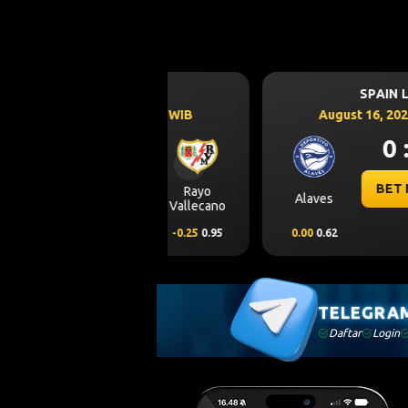
UEFA CHAMPIONS LEAGUE QUALIF
August 12, 2026 — 01:30 WIB
0 : 0
Previous
BET NOW
SK Sturm
Fener
Graz
-0.5
0.95
0.5
0
TELEGRA
Daftar
Login