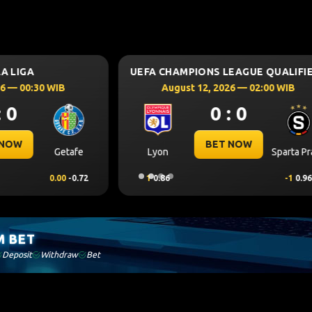
IERS
UEFA CHAMPIONS LEAGUE QUALIFIERS
UEF
August 12, 2026 — 01:15 WIB
0 : 0
BET NOW
Slovan
bahce
Mjallby
Bodo
Bratislava
.87
0.5
0.83
-0.5
0.99
0.7
M BET
Deposit
Withdraw
Bet