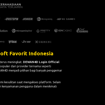
oft Favorit Indonesia
 terus meningkat.
DEWAN4D Login Official
populer dari provider ternama seperti
WAN4D menjadi pilihan bagi banyak penggemar
mi kesulitan saat mengakses platform. Selain
kan kenyamanan pengguna dalam menikmati