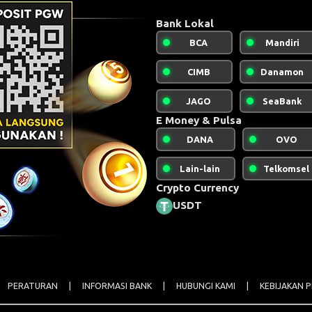
Bank Lokal
BCA
Mandiri
CIMB
Danamon
JAGO
SeaBank
E Money & Pulsa
DANA
OVO
Lain-lain
Telkomsel
Crypto Currency
USDT
PERATURAN
|
INFORMASI BANK
|
HUBUNGI KAMI
|
KEBIJAKAN P