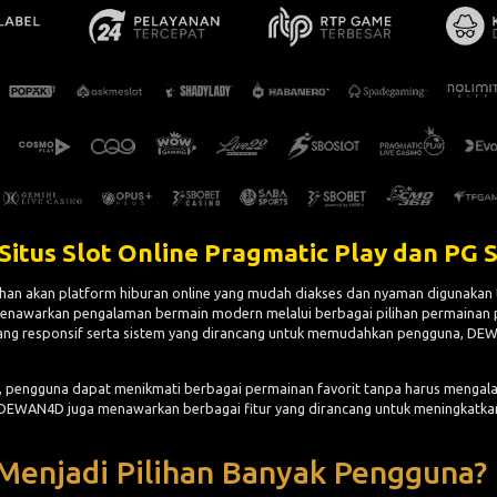
Situs Slot Online Pragmatic Play dan PG S
uhan akan platform hiburan online yang mudah diakses dan nyaman digunakan
g menawarkan pengalaman bermain modern melalui berbagai pilihan permainan 
yang responsif serta sistem yang dirancang untuk memudahkan pengguna, DE
rui, pengguna dapat menikmati berbagai permainan favorit tanpa harus mengala
, DEWAN4D juga menawarkan berbagai fitur yang dirancang untuk meningkat
njadi Pilihan Banyak Pengguna?