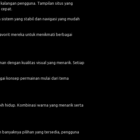
kalangan pengguna. Tampilan situs yang
 cepat.
sistem yang stabil dan navigasi yang mudah
avorit mereka untuk menikmati berbagai
an dengan kualitas visual yang menarik. Setiap
gai konsep permainan mulai dari tema
ih hidup. Kombinasi warna yang menarik serta
 banyaknya pilihan yang tersedia, pengguna