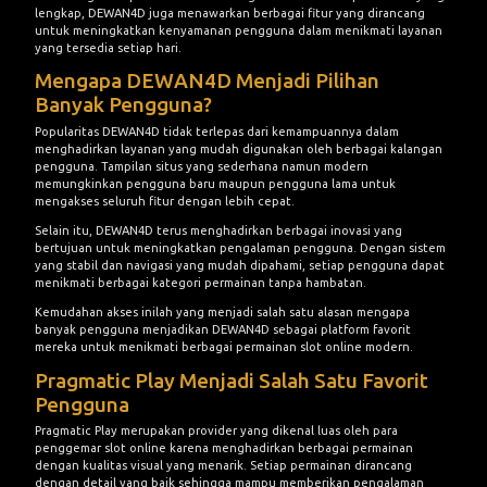
lengkap, DEWAN4D juga menawarkan berbagai fitur yang dirancang
untuk meningkatkan kenyamanan pengguna dalam menikmati layanan
yang tersedia setiap hari.
Mengapa DEWAN4D Menjadi Pilihan
Banyak Pengguna?
Popularitas DEWAN4D tidak terlepas dari kemampuannya dalam
menghadirkan layanan yang mudah digunakan oleh berbagai kalangan
pengguna. Tampilan situs yang sederhana namun modern
memungkinkan pengguna baru maupun pengguna lama untuk
mengakses seluruh fitur dengan lebih cepat.
Selain itu, DEWAN4D terus menghadirkan berbagai inovasi yang
bertujuan untuk meningkatkan pengalaman pengguna. Dengan sistem
yang stabil dan navigasi yang mudah dipahami, setiap pengguna dapat
menikmati berbagai kategori permainan tanpa hambatan.
Kemudahan akses inilah yang menjadi salah satu alasan mengapa
banyak pengguna menjadikan DEWAN4D sebagai platform favorit
mereka untuk menikmati berbagai permainan slot online modern.
Pragmatic Play Menjadi Salah Satu Favorit
Pengguna
Pragmatic Play merupakan provider yang dikenal luas oleh para
penggemar slot online karena menghadirkan berbagai permainan
dengan kualitas visual yang menarik. Setiap permainan dirancang
dengan detail yang baik sehingga mampu memberikan pengalaman