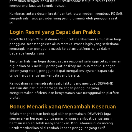
permainan dengan lancar melalui smartphone maupun tablet tanpa
mengurangi kualitas tampilan visual.
Kombinasi antara desain kreatif dan teknologi modern membuat PG Soft
menjadi salah satu provider yang paling diminati oleh pengguna saat
ini.
Login Resmi yang Cepat dan Praktis
DEWAN4D Login Official dirancang untuk memberikan kemudahan bagi
pengguna saat mengakses akun mereka. Proses login yang sederhana
memungkinkan pengguna masuk ke dalam platform hanya dalam
beberapa langkah saja.
Tampilan halaman login dibuat secara responsif sehingga tetap nyaman
digunakan baik melalui perangkat desktop maupun mobile. Dengan
sistem yang stabil, pengguna dapat mengakses layanan kapan saja
tanpa harus mengalami kendala yang berarti.
Kemudahan ini menjadi salah satu faktor yang membuat DEWAN4D
semakin diminati oleh berbagai kalangan pengguna yang
mengutamakan efisiensi dan kenyamanan saat menggunakan platform
digital.
Bonus Menarik yang Menambah Keseruan
Selain menghadirkan berbagai pilihan permainan, DEWAN4D juga
menawarkan beragam bonus menarik yang membuat pengalaman
bermain menjadi lebih menyenangkan. Bonus-bonus ini dirancang
untuk memberikan nilai tambah kepada pengguna yang aktif