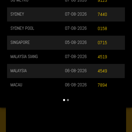
TOTOMACAU 1300
07-08-2026
6300
TOTOMACAU 1600
07-08-2026
7875
TOTOMACAU 1900
06-08-2026
5843
TOTOMACAU 2200
06-08-2026
3064