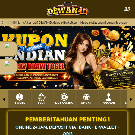
AN4D!! Link Alternatif DEWAN4D : dewan4dyakult.com | dewan4dfast.com | dewan4devo.com
TOGEL
SLOT
LIVE CASINO
SPORT
ARCADE
SABU
PEMBERITAHUAN PENTING !
ONLINE 24 JAM, DEPOSIT VIA : BANK - E-WALLET -
QRIS