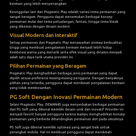
bermain yang lebih menyenangkan.
Keunggulan lain dari Pragmatic Play adalah variasi tema permainan yang
sangat beragam. Pengguna dapat menemukan berbagai konsep
permainan mulai dari tema petualangan, fantasi, hingga tema klasik
yang dikemas dengan desain modern.
Visual Modern dan Interaktif
Setiap permainan dari Pragmatic Play menawarkan animasi berkualitas
tinggi yang membuat pengalaman bermain menjadi lebih hidup.
Kombinasi warna yang menarik serta efek visual yang dinamis menjadi
salah satu daya tarik utama provider ini.
Pilihan Permainan yang Beragam
Pragmatic Play menghadirkan berbagai jenis permainan yang dapat
dipilih sesuai preferensi masing-masing pengguna. Dengan banyaknya
pilihan yang tersedia, pengguna dapat menikmati pengalaman bermain
yang tidak membosankan.
PG Soft Dengan Inovasi Permainan Modern
Selain Pragmatic Play, DEWAN4D juga menyediakan berbagai permainan
dari PG Soft yang dikenal memiliki desain unik dan inovatif. Provider ini
menjadi favorit banyak pengguna karena mampu menghadirkan konsep
permainan yang berbeda dibandingkan permainan slot pada umumnya.
PG Soft juga dikenal memiliki optimasi yang sangat baik untuk
perangkat mobile. Hal ini membuat pengguna dapat menikmati