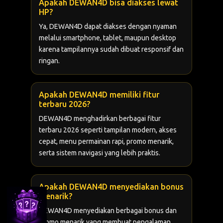
Apakah DEWAN4D bisa diakses lewat
HP?
Ya, DEWAN4D dapat diakses dengan nyaman
melalui smartphone, tablet, maupun desktop
karena tampilannya sudah dibuat responsif dan
ringan.
Apakah DEWAN4D memiliki fitur
terbaru 2026?
DEWAN4D menghadirkan berbagai fitur
terbaru 2026 seperti tampilan modern, akses
cepat, menu permainan rapi, promo menarik,
serta sistem navigasi yang lebih praktis.
Apakah DEWAN4D menyediakan bonus
menarik?
DEWAN4D menyediakan berbagai bonus dan
promo menarik yang membuat pengalaman