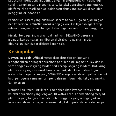
kebutuhan pengguna modern. Dengan menggabungkan teknologi
terkini, tampilan yang menarik, serta koleksi permainan yang lengkap,
platform ini berhasil menjadi salah satu situs yang banyak dicari oleh
pengguna di Indonesia.
Pembaruan sistem yang dilakukan secara berkala juga menjadi bagian
dari komitmen DEWAN4D untuk menjaga kualitas layanan agar tetap
relevan dengan perkembangan teknologi dan kebutuhan pengguna.
Melalui berbagai inovasi yang dihadirkan, DEWAN4D berusaha
memberikan pengalaman hiburan digital yang nyaman, mudah
digunakan, dan dapat diakses kapan saja.
Kesimpulan
DEWAN4D Login Official
merupakan situs slot online yang
menghadirkan berbagai permainan populer dari Pragmatic Play dan PG
Soft dengan akses yang mudah serta tampilan yang modern. Didukung
oleh sistem yang responsif, bonus menarik, dan kemudahan login
melalui berbagai perangkat, DEWAN4D menjadi salah satu pilihan favorit
bagi pengguna yang mencari pengalaman hiburan digital yang praktis
dan nyaman.
Dengan komitmen untuk terus menghadirkan layanan terbaik serta
koleksi permainan yang lengkap, DEWAN4D terus berkembang menjadi
platform yang banyak diminati oleh pengguna yang menginginkan
akses mudah ke berbagai permainan digital populer dalam satu tempat.