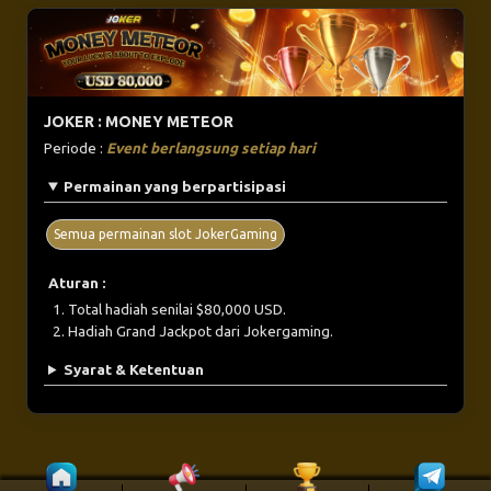
JOKER : MONEY METEOR
Periode :
Event berlangsung setiap hari
Permainan yang berpartisipasi
Semua permainan slot JokerGaming
Aturan :
Total hadiah senilai $80,000 USD.
Hadiah Grand Jackpot dari Jokergaming.
Syarat & Ketentuan