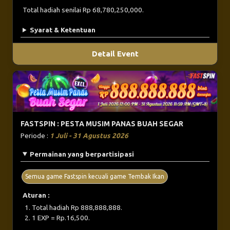
Total hadiah senilai Rp 68,780,250,000.
Syarat & Ketentuan
Detail Event
FASTSPIN : PESTA MUSIM PANAS BUAH SEGAR
Periode :
1 Juli - 31 Agustus 2026
Permainan yang berpartisipasi
Semua game Fastspin kecuali game Tembak Ikan
Aturan :
Total hadiah Rp 888,888,888.
1 EXP = Rp.16,500.