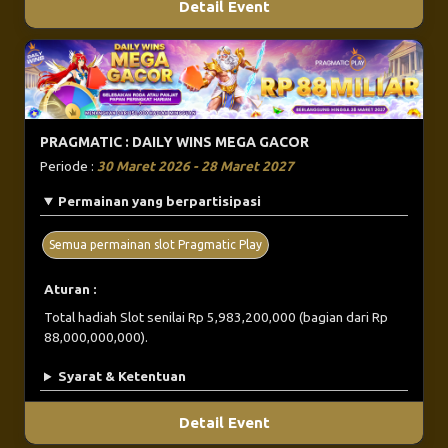
Detail Event
PRAGMATIC : DAILY WINS MEGA GACOR
Periode :
30 Maret 2026 - 28 Maret 2027
Permainan yang berpartisipasi
Semua permainan slot Pragmatic Play
Aturan :
Total hadiah Slot senilai Rp 5,983,200,000 (bagian dari Rp
88,000,000,000).
Syarat & Ketentuan
Detail Event