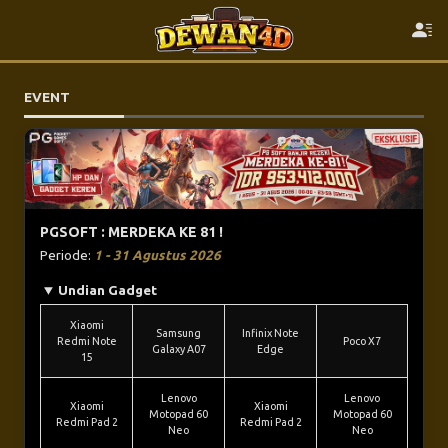
EVENT
PGSOFT : MERDEKA KE 81 !
Periode:
1 - 31 Agustus 2026
Undian Gadget
Xiaomi
Samsung
Infinix Note
Redmi Note
Poco X7
Galaxy A07
Edge
15
Lenovo
Lenovo
Xiaomi
Xiaomi
Motopad 60
Motopad 60
Redmi Pad 2
Redmi Pad 2
Neo
Neo