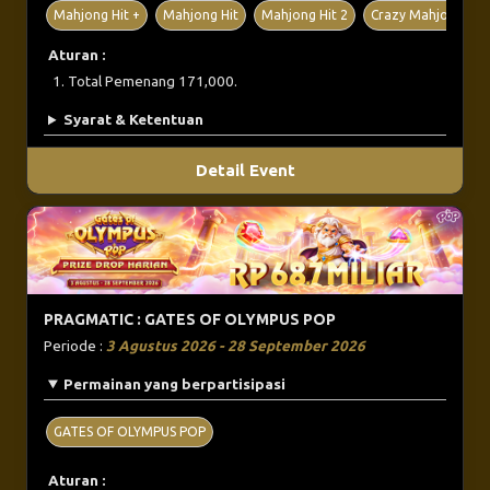
Mahjong Hit +
Mahjong Hit
Mahjong Hit 2
Crazy Mahjong
Aturan :
Total Pemenang 171,000.
Syarat & Ketentuan
Detail Event
PRAGMATIC : GATES OF OLYMPUS POP
Periode :
3 Agustus 2026 - 28 September 2026
Permainan yang berpartisipasi
GATES OF OLYMPUS POP
Aturan :