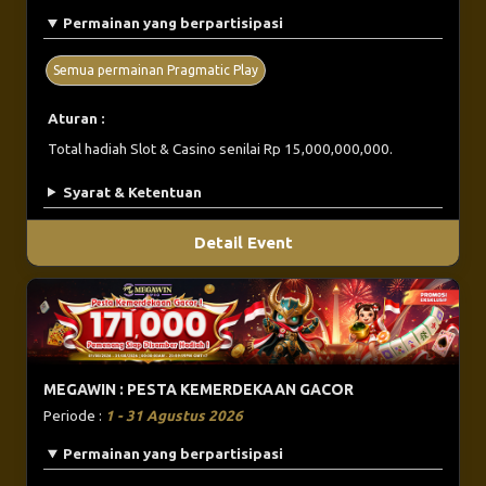
Permainan yang berpartisipasi
Semua permainan Pragmatic Play
Aturan :
Total hadiah Slot & Casino senilai Rp 15,000,000,000.
Syarat & Ketentuan
Detail Event
MEGAWIN : PESTA KEMERDEKAAN GACOR
Periode :
1 - 31 Agustus 2026
Permainan yang berpartisipasi